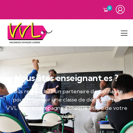
0
Vous êtes enseignant.es ?
Vous recherchez un partenaire de confiance
pour organiser une classe de découverte ?
VVL vous accompagne à chaque étape de votre
projet.